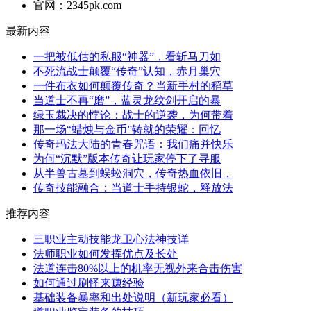
官网：2345pk.com
最新内容
一把被低估的私服“神器”，看斩马刀如
不死流战士颠覆“传奇”认知，赤月巢穴
一件布衣如何颠覆传奇？当新手村的稻草
当道士不再“磨”，蓝灵龙纹剑开启的暴
绿玉裁决的悖论：战士的逆袭，为何带着
那一场“蜡烛与金币”铸就的荣耀：回忆
传奇玛法大陆的青春咒语：我们痛并快乐
为何“沉默”版本传奇让玩家停下了寻服
从半兽古墓到蜈蚣洞穴，传奇热血依旧，
传奇技能融合：当道士手持银蛇，释放法
推荐内容
三职业主动技能龙卫心法神技详
法师职业如何发挥优点及长处
法道连击80%以上的机率无视外来合击伤害
如何通过刷怪来赚经验
基础装备暴率和出处说明（新玩家必看）