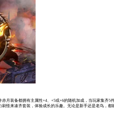
月装备都拥有主属性+4、+5或+6的随机加成，当玩家集齐5件时
力刷怪来凑齐套装，体验成长的乐趣。无论是新手还是老鸟，都