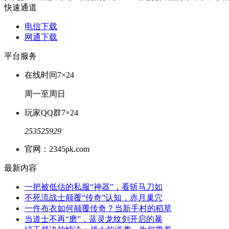
快速通道
电信下载
网通下载
平台服务
在线时间
7×24
周一至周日
玩家QQ群
7×24
253525929
官网：2345pk.com
最新内容
一把被低估的私服“神器”，看斩马刀如
不死流战士颠覆“传奇”认知，赤月巢穴
一件布衣如何颠覆传奇？当新手村的稻草
当道士不再“磨”，蓝灵龙纹剑开启的暴