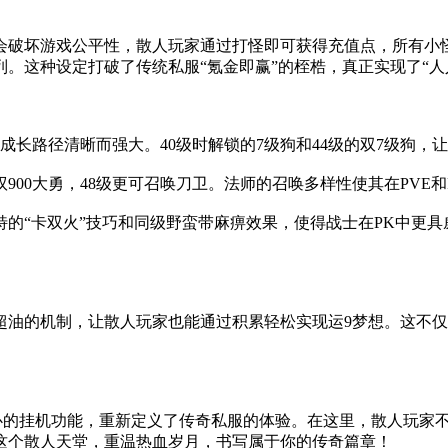
会破坏游戏公平性，散人玩家通过打怪即可获得充值点，所有小
。这种设定打破了传统私服“氪金即赢”的桎梏，真正实现了“人
兽成长路径清晰而强大。40级时解锁的7级狗和44级的双7级狗
驭900大勇，48级更可召唤刀卫。法师的召唤多样性使其在PV
的“卡双火”技巧和同级野蛮带麻痹效果，使得战士在PK中更具
超油的机制，让散人玩家也能通过积累轻松实现运9梦想。这不
容和贴心的挂机功能，重新定义了传奇私服的体验。在这里，散人玩
这个散人天堂，重温热血岁月，书写属于你的传奇篇章！