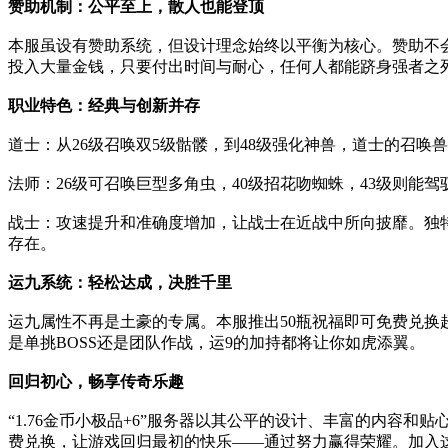
赞助机制：公平至上，散人也能登顶
本服虽设有赞助系统，但设计理念始终以平衡为核心。赞助不
投入大量金钱，只要付出时间与耐心，任何人都能跻身强者之列
职业特色：经典与创新并存
道士：从26级召唤双5级骷髅，到48级强化神兽，道士的召唤
法师：26级可召唤巨型多角虫，40级招花吻蜘蛛，43级则能驾
战士：攻速提升和准确度增加，让战士在近战中所向披靡。独特
存在。
运九系统：轻松达成，决胜千里
运九属性不再是土豪的专属。本服推出50瓶祝福即可免费兑换
是单挑BOSS还是团队作战，运9的加持都将让你如虎添翼。
回归初心，畅享传奇乐趣
“1.76金币小极品+6”服务器以其公平的设计、丰富的内
费兑换，让游戏回归最初的快乐——通过努力赢得荣耀。加入