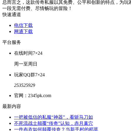
总而言之，这款传奇私服以其免费、公平和创新的特点，为玩
一段无需付费、尽情畅玩的冒险！
快速通道
电信下载
网通下载
平台服务
在线时间
7×24
周一至周日
玩家QQ群
7×24
253525929
官网：2345pk.com
最新内容
一把被低估的私服“神器”，看斩马刀如
不死流战士颠覆“传奇”认知，赤月巢穴
一件布衣如何颠覆传奇？当新手村的稻草