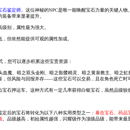
的宝石鉴定师
。这位神秘的NPC是唯一能唤醒宝石力量的关键人物
的装备带来显著提升。
高级别，属性最为强大。
低，但依然能提供可观的属性加成。
式，您可以逐步积累这些宝贵资源：
之双头血魔、暗之双头金刚、暗之骷髅精灵、暗之黄泉教主、暗之虹
喜，但风险与回报并存——这些宝石可以交易，且在角色死亡时
击宝石押运车。这种方式有一定几率获得白银宝石，虽然品级较
鉴定后的宝石将转化为以下八种实用类型之一：
暴击宝石、药品
级
。品级越高，初始属性越强，闪耀级作为顶级品级，能带来最