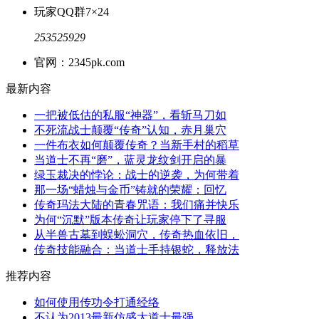
玩家QQ群
7×24
253525929
官网：2345pk.com
最新内容
一把被低估的私服“神器”，看斩马刀如
不死流战士颠覆“传奇”认知，赤月巢穴
一件布衣如何颠覆传奇？当新手村的稻草
当道士不再“磨”，蓝灵龙纹剑开启的暴
绿玉裁决的悖论：战士的逆袭，为何带着
那一场“蜡烛与金币”铸就的荣耀：回忆
传奇玛法大陆的青春咒语：我们痛并快乐
为何“沉默”版本传奇让玩家停下了寻服
从半兽古墓到蜈蚣洞穴，传奇热血依旧，
传奇技能融合：当道士手持银蛇，释放法
推荐内容
如何使用传功令打通经络
不认为2013最新仿盛大道士最强