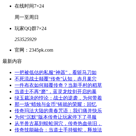
在线时间
7×24
周一至周日
玩家QQ群
7×24
253525929
官网：2345pk.com
最新内容
一把被低估的私服“神器”，看斩马刀如
不死流战士颠覆“传奇”认知，赤月巢穴
一件布衣如何颠覆传奇？当新手村的稻草
当道士不再“磨”，蓝灵龙纹剑开启的暴
绿玉裁决的悖论：战士的逆袭，为何带着
那一场“蜡烛与金币”铸就的荣耀：回忆
传奇玛法大陆的青春咒语：我们痛并快乐
为何“沉默”版本传奇让玩家停下了寻服
从半兽古墓到蜈蚣洞穴，传奇热血依旧，
传奇技能融合：当道士手持银蛇，释放法